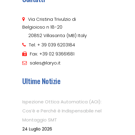
Via Cristina Trivulzio di
Belgioioso n 18-20
20852 Villasanta (MB) Italy
Tel: + 39 039 6203184
Fax: +39 02 93661681
sales@laryo.it
Ultime Notizie
Ispezione Ottica Automatica (AOI):
Cos’è e Perché è Indispensabile nel
Montaggio SMT
24 Luglio 2026