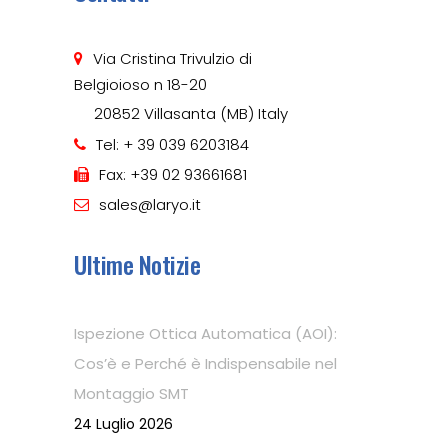
Via Cristina Trivulzio di
Belgioioso n 18-20
20852 Villasanta (MB) Italy
Tel: + 39 039 6203184
Fax: +39 02 93661681
sales@laryo.it
Ultime Notizie
Ispezione Ottica Automatica (AOI):
Cos’è e Perché è Indispensabile nel
Montaggio SMT
24 Luglio 2026